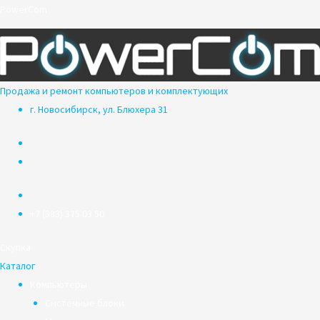
Перейти
PowerCom
к
содержимому
Продажа и ремонт компьютеров и комплектующих
г. Новосибирск, ул. Блюхера 31
+7 (383) 375 03 50
Скупка
Каталог
Компьютеры
Системные блоки