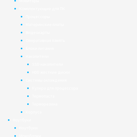
Мониторы
Комплектующие для ПК
Процессоры
Материнские платы
Видеокарты
Оперативная память
Блоки питания
Накопители
SSD накопители
HDD жёсткие диски
Системы охлаждения
Кулера для процессора
Термопаста
Терморезина
Корпуса
Ноутбуки
Ноутбуки
Моноблоки