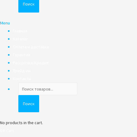
Поиск
Menu
Главная
Каталог
Оплата и доставка
Гарантия
Рассрочка/Кредит
Трейд-ин
Контакты
Поиск
товаров
Поиск
No products in the cart.
0
₽
Cart