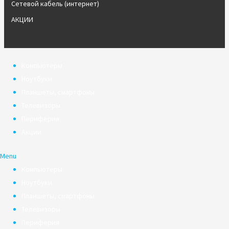
Сетевой кабель (интернет)
АКЦИИ
Компьютеры
Ноутбуки
Планшеты, смартфоны
Телевизоры
Периферия
Акции
Menu
Компьютеры
Ноутбуки
Планшеты, смартфоны
Телевизоры
Периферия