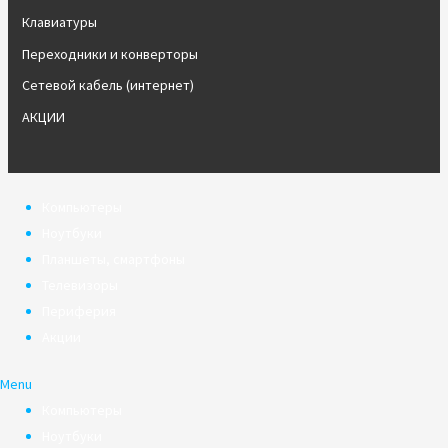
Клавиатуры
Переходники и конверторы
Сетевой кабель (интернет)
АКЦИИ
Компьютеры
Ноутбуки
Планшеты, смартфоны
Телевизоры
Периферия
Акции
Menu
Компьютеры
Ноутбуки