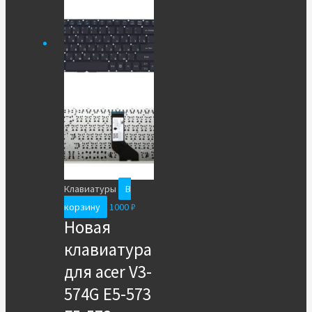
Клавиатуры
В
корзину
1000
₽
Новая
клавиатура
для acer V3-
574G E5-573