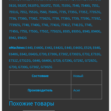
5820, 5820T, 5820TG, 5820TZ, 7535, 7535G, 7540, 7540G, 7551,
7551G, 7552, 7552G, 7560, 7560G, 7735, 7735G, 7735Z, 7735ZG,
7736, 7736G, 7736Z, 7736ZG, 7738, 7738G, 7739, 7739G, 7739Z,
7739ZG, 7740, 7740G, 7741, 7741G, 7741Z, 7741ZG, 7745,
7745G, 7750, 7750G, 7750Z, 7750ZG, 8935, 8935G, 8940, 8940G,
8942, 8942G
eMachines
E440, E440G, E442, E442G, E443, E443G, E529, E640,
E640G, E642, E642G, E730, E730G, E730Z, E730ZG, E732, E732G,
E732Z, E732ZG, G640, G640G, G729, G729G, G729Z, G729ZG,
G730, G730G, G730Z, G730ZG
Состояние
Новый
Производитель
Acer
Похожие товары