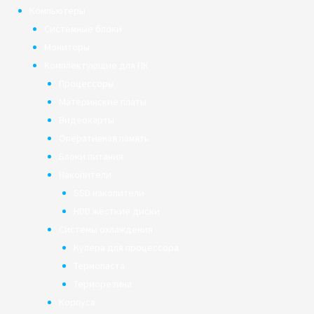
Компьютеры
Системные блоки
Мониторы
Комплектующие для ПК
Процессоры
Материнские платы
Видеокарты
Оперативная память
Блоки питания
Накопители
SSD накопители
HDD жёсткие диски
Системы охлаждения
Кулера для процессора
Термопаста
Терморезина
Корпуса