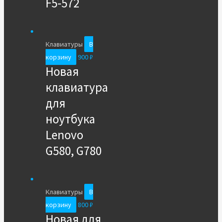
F5-572
Клавиатуры
В
корзину
900
₽
Новая
клавиатура
для
ноутбука
Lenovo
G580, G780
Клавиатуры
В
корзину
800
₽
Новая для