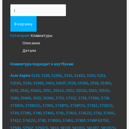
Количество
Клавиатура
для
В корзину
ноутбука
Категория:
Клавиатуры
Acer
Описание
5810T,
Детали
5741G,
5745
Клавиатура подходит к ноутбукам:
Acer Aspire
5230, 5236, 5236G, 5242, 5242G, 5250, 5253,
5253G, 5336, 5336G, 5410, 5410T, 5536, 5536G, 5538, 5538G,
5541, 5542, 5542G, 5551, 5551G, 5552, 5552G, 5553, 5553G,
5560, 5560G, 5625, 5626G, 5733, 5733Z, 5736, 5736G, 5738,
5738DG, 5738DZG, 5738G, 5738PG, 5738PZG, 5738Z, 5738ZG,
5739, 5739G, 5740, 5740G, 5741, 5741G, 5741ZG, 5742, 5742G,
5742Z, 5742ZG, 5745, 5745DG, 5745G, 5745P, 5745PG5750,
5750G, 5750Z, 5750ZG, 5810, 5810T, 5810TG, 5810TZ, 5810TZG,