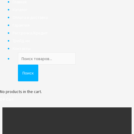
Главная
Каталог
Оплата и доставка
Гарантия
Рассрочка/Кредит
Трейд-ин
Контакты
Поиск
товаров
Поиск
No products in the cart.
0
₽
Cart