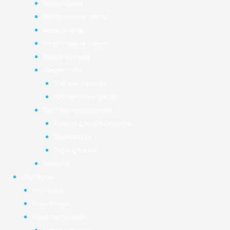
Процессоры
Материнские платы
Видеокарты
Оперативная память
Блоки питания
Накопители
SSD накопители
HDD жёсткие диски
Системы охлаждения
Кулера для процессора
Термопаста
Терморезина
Корпуса
Ноутбуки
Ноутбуки
Моноблоки
Комплектующие