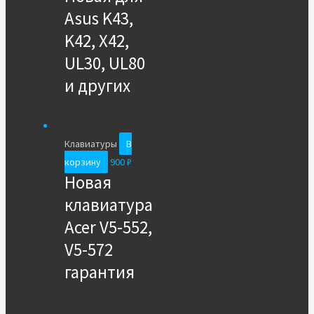
Asus K43,
K42, X42,
UL30, UL80
и других
Клавиатуры
В
корзину
900
₽
Новая
клавиатура
Acer V5-552,
V5-572
гарантия