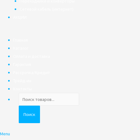
Переходники и конверторы
Сетевой кабель (интернет)
АКЦИИ
Главная
Каталог
Оплата и доставка
Гарантия
Рассрочка/Кредит
Трейд-ин
Контакты
Поиск
товаров
Поиск
Menu