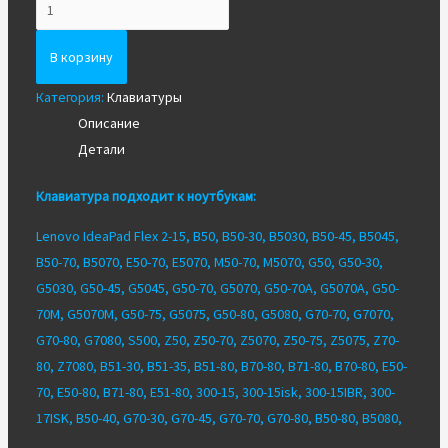
Количество
Клавиатура
для
В корзину
ноутбука
Категория:
Клавиатуры
Lenovo
Описание
G50-
Детали
30
и
Клавиатура подходит к ноутбукам:
других
Lenovo IdeaPad Flex 2-15, B50, B50-30, B5030, B50-45, B5045,
B50-70, B5070, E50-70, E5070, M50-70, M5070, G50, G50-30,
G5030, G50-45, G5045, G50-70, G5070, G50-70A, G5070A, G50-
70M, G5070M, G50-75, G5075, G50-80, G5080, G70-70, G7070,
G70-80, G7080, S500, Z50, Z50-70, Z5070, Z50-75, Z5075, Z70-
80, Z7080, B51-30, B51-35, B51-80, B70-80, B71-80, B70-80, E50-
70, E50-80, B71-80, E51-80, 300-15, 300-15isk, 300-15IBR, 300-
17ISK, B50-40, G70-30, G70-45, G70-70, G70-80, B50-80, B5080,