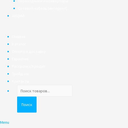
Переходники и конверторы
Сетевой кабель (интернет)
АКЦИИ
Главная
Каталог
Оплата и доставка
Гарантия
Рассрочка/Кредит
Трейд-ин
Контакты
Поиск
товаров
Поиск
Menu