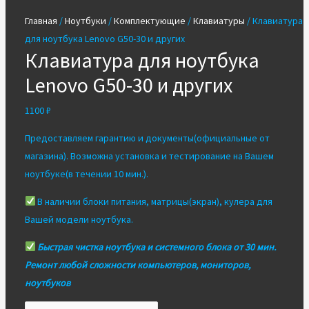
Главная
/
Ноутбуки
/
Комплектующие
/
Клавиатуры
/ Клавиатура
для ноутбука Lenovo G50-30 и других
Клавиатура для ноутбука
Lenovo G50-30 и других
1100
₽
Предоставляем гарантию и документы(официальные от
магазина). Возможна установка и тестирование на Вашем
ноутбуке(в течении 10 мин.).
В наличии блоки питания, матрицы(экран), кулера для
Вашей модели ноутбука.
Быстрая чистка ноутбука и системного блока от 30 мин.
Ремонт любой сложности компьютеров, мониторов,
ноутбуков