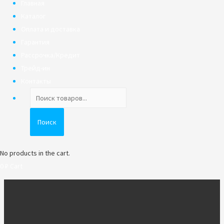
Главная
Каталог
Оплата и доставка
Гарантия
Рассрочка/Кредит
Трейд-ин
Контакты
Поиск
товаров
Поиск
No products in the cart.
0
₽
Cart