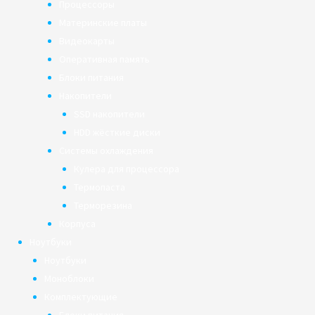
Процессоры
Материнские платы
Видеокарты
Оперативная память
Блоки питания
Накопители
SSD накопители
HDD жёсткие диски
Системы охлаждения
Кулера для процессора
Термопаста
Терморезина
Корпуса
Ноутбуки
Ноутбуки
Моноблоки
Комплектующие