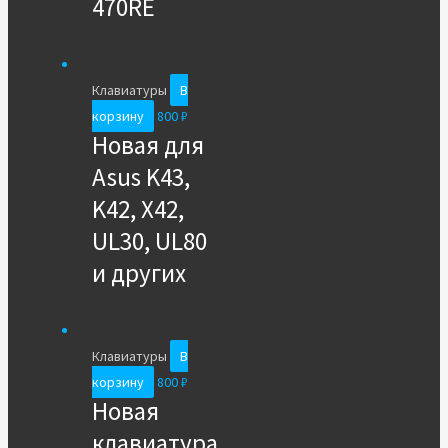
470RE
Клавиатуры
В
корзину
800
₽
Новая для
Asus K43,
K42, X42,
UL30, UL80
и других
Клавиатуры
В
корзину
800
₽
Новая
клавиатура