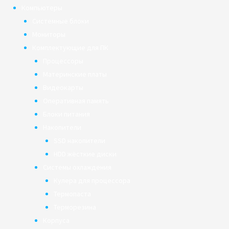
Компьютеры
Системные блоки
Мониторы
Комплектующие для ПК
Процессоры
Материнские платы
Видеокарты
Оперативная память
Блоки питания
Накопители
SSD накопители
HDD жёсткие диски
Системы охлаждения
Кулера для процессора
Термопаста
Терморезина
Корпуса