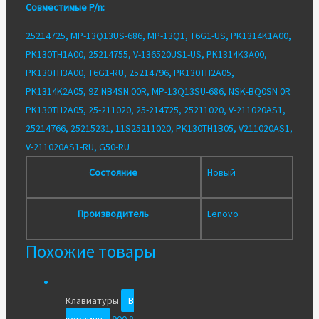
Совместимые P/n:
25214725, MP-13Q13US-686, MP-13Q1, T6G1-US, PK1314K1A00,
PK130TH1A00, 25214755, V-136520US1-US, PK1314K3A00,
PK130TH3A00, T6G1-RU, 25214796, PK130TH2A05,
PK1314K2A05, 9Z.NB4SN.00R, MP-13Q13SU-686, NSK-BQ0SN 0R
PK130TH2A05, 25-211020, 25-214725, 25211020, V-211020AS1,
25214766, 25215231, 11S25211020, PK130TH1B05, V211020AS1,
V-211020AS1-RU, G50-RU
Состояние
Новый
Производитель
Lenovo
Похожие товары
Клавиатуры
В