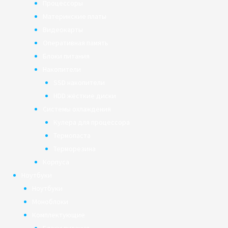
Процессоры
Материнские платы
Видеокарты
Оперативная память
Блоки питания
Накопители
SSD накопители
HDD жёсткие диски
Системы охлаждения
Кулера для процессора
Термопаста
Терморезина
Корпуса
Ноутбуки
Ноутбуки
Моноблоки
Комплектующие