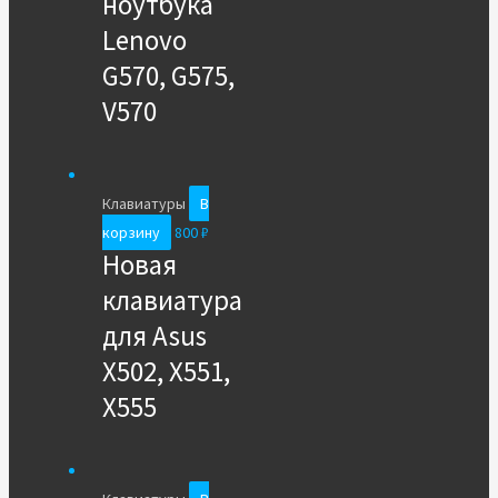
ноутбука
Lenovo
G570, G575,
V570
Клавиатуры
В
корзину
800
₽
Новая
клавиатура
для Asus
X502, X551,
X555