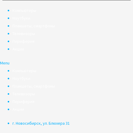
Компьютеры
Ноутбуки
Планшеты, смартфоны
Телевизоры
Периферия
Акции
Menu
Компьютеры
Ноутбуки
Планшеты, смартфоны
Телевизоры
Периферия
Акции
г. Новосибирск, ул. Блюхера 31