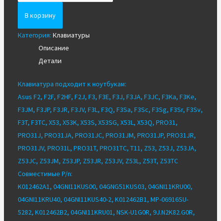
Клавиатура
для
В корзину
Asus
Категория:
Клавиатуры
F2
Описание
F3
Детали
Z53
24
Клавиатура подходит к ноутбукам:
pin
Asus F2, F2F, F2HF, F2J, F3, F3E, F3J, F3JA, F3JC, F3Ka, F3Ke,
F3JM, F3JP, F3JR, F3JV, F3L, F3Q, F3Sa, F3Sc, F3Sg, F3Sr, F3Sv,
F3T, F3TC, X53, X53K, X53S, X53SG, X53L, X53Q, PRO31,
PRO31J, PRO31JA, PRO31JC, PRO31JM, PRO31JP, PRO31JR,
PRO31JV, PRO31L, PRO31T, PRO31TC, T11, Z53, Z53J, Z53JA,
Z53JC, Z53JM, Z53JP, Z53JR, Z53JV, Z53L, Z53T, Z53TC
Совместимые P/n:
K012462A1, 04GNI11KUS00, 04GNG51KUS03, 04GNI11KRU00,
04GNI11KRU40, 04GNI11KUS40-2, K012462B1, MP-06916SU-
5282, K012462B2, 04GNI11KRU01, NSK-U1G0R, 9J.N2K82.G0R,