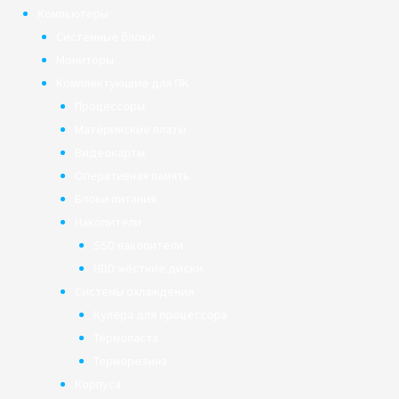
Компьютеры
Системные блоки
Мониторы
Комплектующие для ПК
Процессоры
Материнские платы
Видеокарты
Оперативная память
Блоки питания
Накопители
SSD накопители
HDD жёсткие диски
Системы охлаждения
Кулера для процессора
Термопаста
Терморезина
Корпуса