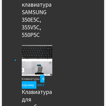
клавиатура
SAMSUNG
350E5С,
355V5C,
550P5C
Клавиатуры
В
корзину
900
₽
Клавиатура
для