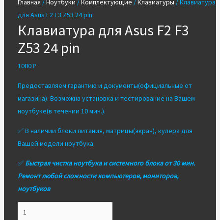
Главная
/
Ноутбуки
/
Комплектующие
/
Клавиатуры
/ Клавиатура
для Asus F2 F3 Z53 24 pin
Клавиатура для Asus F2 F3
Z53 24 pin
1000
₽
Предоставляем гарантию и документы(официальные от
магазина). Возможна установка и тестирование на Вашем
ноутбуке(в течении 10 мин.).
✅ В наличии блоки питания, матрицы(экран), кулера для
Вашей модели ноутбука.
✅
Быстрая чистка ноутбука и системного блока от 30 мин.
Ремонт любой сложности компьютеров, мониторов,
ноутбуков
Количество