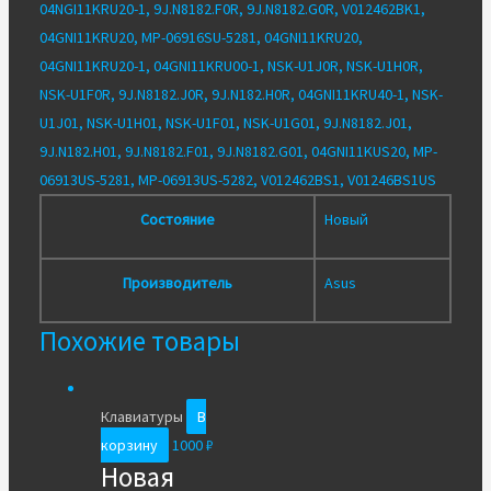
04NGI11KRU20-1, 9J.N8182.F0R, 9J.N8182.G0R, V012462BK1,
04GNI11KRU20, MP-06916SU-5281, 04GNI11KRU20,
04GNI11KRU20-1, 04GNI11KRU00-1, NSK-U1J0R, NSK-U1H0R,
NSK-U1F0R, 9J.N8182.J0R, 9J.N182.H0R, 04GNI11KRU40-1, NSK-
U1J01, NSK-U1H01, NSK-U1F01, NSK-U1G01, 9J.N8182.J01,
9J.N182.H01, 9J.N8182.F01, 9J.N8182.G01, 04GNI11KUS20, MP-
06913US-5281, MP-06913US-5282, V012462BS1, V01246BS1US
Состояние
Новый
Производитель
Asus
Похожие товары
Клавиатуры
В
корзину
1000
₽
Новая