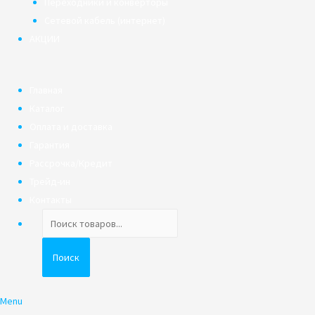
Переходники и конверторы
Сетевой кабель (интернет)
АКЦИИ
Главная
Каталог
Оплата и доставка
Гарантия
Рассрочка/Кредит
Трейд-ин
Контакты
Поиск
товаров
Поиск
Menu