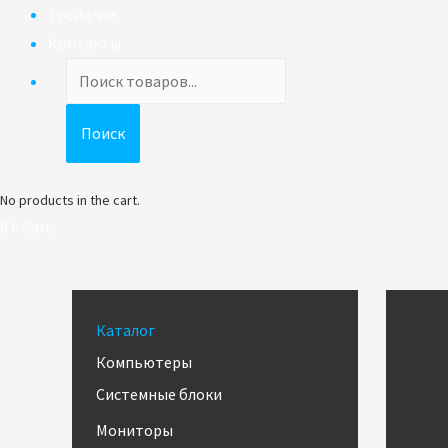
Трейд-ин
Контакты
Поиск
товаров
Поиск
No products in the cart.
0
₽
Cart
Каталог
Компьютеры
Системные блоки
Мониторы