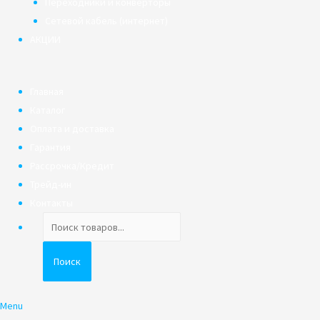
Переходники и конверторы
Сетевой кабель (интернет)
АКЦИИ
Главная
Каталог
Оплата и доставка
Гарантия
Рассрочка/Кредит
Трейд-ин
Контакты
Поиск
товаров
Поиск
Menu