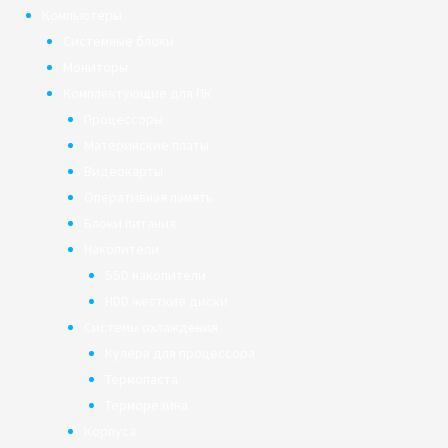
Компьютеры
Системные блоки
Мониторы
Комплектующие для ПК
Процессоры
Материнские платы
Видеокарты
Оперативная память
Блоки питания
Накопители
SSD накопители
HDD жёсткие диски
Системы охлаждения
Кулера для процессора
Термопаста
Терморезина
Корпуса