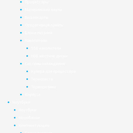
Процессоры
Материнские платы
Видеокарты
Оперативная память
Блоки питания
Накопители
SSD накопители
HDD жёсткие диски
Системы охлаждения
Кулера для процессора
Термопаста
Терморезина
Корпуса
Ноутбуки
Ноутбуки
Моноблоки
Комплектующие