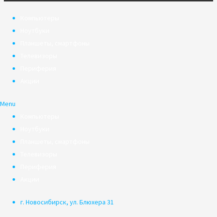
Компьютеры
Ноутбуки
Планшеты, смартфоны
Телевизоры
Периферия
Акции
Menu
Компьютеры
Ноутбуки
Планшеты, смартфоны
Телевизоры
Периферия
Акции
г. Новосибирск, ул. Блюхера 31