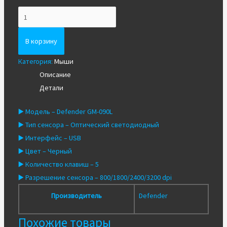
Количество
Мышь
+
В корзину
коврик
Категория:
Мыши
проводная
Описание
Defender
Детали
GM-
090L
▶️ Модель
– Defender GM-090L
▶️ Тип сенсора
– Оптический светодиодный
▶️ Интерфейс
– USB
▶️ Цвет
– Черный
▶️ Количество клавиш
– 5
▶️ Разрешение сенсора
– 800/1800/2400/3200 dpi
Производитель
Defender
Похожие товары