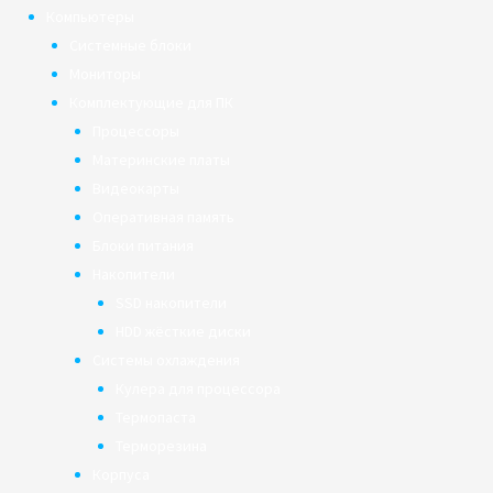
Компьютеры
Системные блоки
Мониторы
Комплектующие для ПК
Процессоры
Материнские платы
Видеокарты
Оперативная память
Блоки питания
Накопители
SSD накопители
HDD жёсткие диски
Системы охлаждения
Кулера для процессора
Термопаста
Терморезина
Корпуса