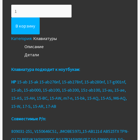
Количество
Новая
клавиатура
В корзину
для
Категория:
Клавиатуры
HP
Описание
15-
Детали
ab,
17-
Клавиатура подходит к ноутбукам:
g
гарантия
HP
15-ab 15-ak 15-ab276nf, 15-ab278nf, 15-ab280nf, 17-g001nf,
15-ab, 15-ab000, 15-ab100, 15-ab200, 15z-ab100, 15-au, 15-ae,
15-AS, 15-AH, 15-BC, 15-AW, m7-n, 15-bk, 15-AQ, 15-AS, M6-AQ,
15-W, 17-S, 15-AR, 17-AB
Совместимые P/n:
809031-251, V150646CS1, JMOBES971,15-AB121d AB525TX TPN-
Q173 BEFVK3A5W3000C BG37B2A5W9S05Z SG-59660-XUA SG-