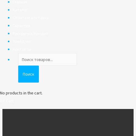
Главная
Каталог
Оплата и доставка
Гарантия
Рассрочка/Кредит
Трейд-ин
Контакты
Поиск
товаров
Поиск
No products in the cart.
0
₽
Cart