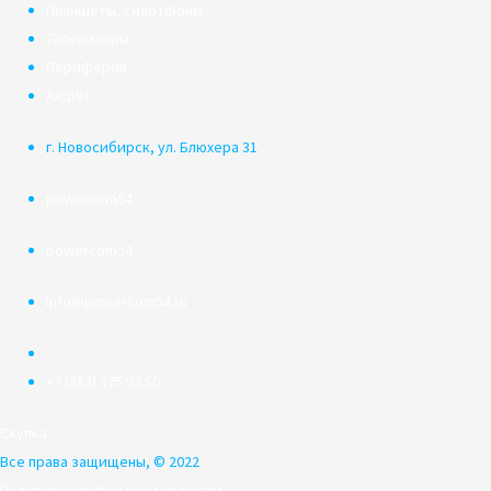
Планшеты, смартфоны
Телевизоры
Периферия
Акции
г. Новосибирск, ул. Блюхера 31
powercom54
powercom54
info@powercom54.ru
+7 (383) 375 03 50
Скупка
Все права защищены, © 2022
Политика конфиденциальности