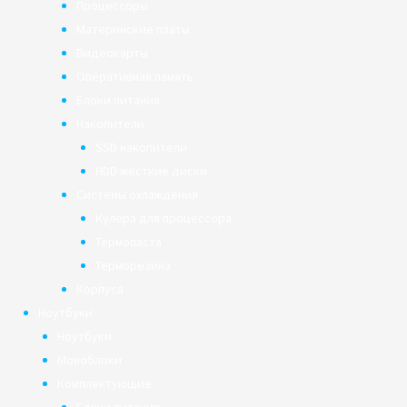
Процессоры
Материнские платы
Видеокарты
Оперативная память
Блоки питания
Накопители
SSD накопители
HDD жёсткие диски
Системы охлаждения
Кулера для процессора
Термопаста
Терморезина
Корпуса
Ноутбуки
Ноутбуки
Моноблоки
Комплектующие