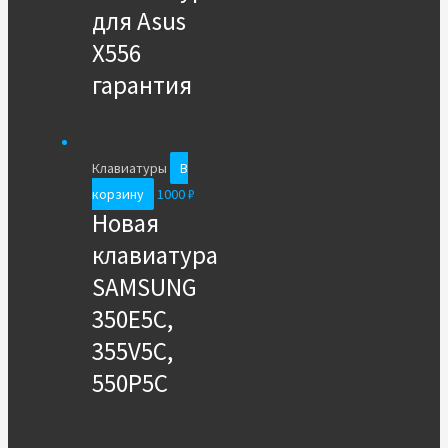
для Asus
X556
гарантия
Клавиатуры
В
корзину
1000
₽
Новая
клавиатура
SAMSUNG
350E5С,
355V5C,
550P5C