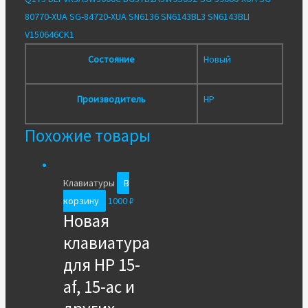
80770-XUA SG-84720-XUA SN6136 SN6143BL3 SN6143BLI
V150646CK1
Состояние
Новый
Производитель
HP
Похожие товары
Клавиатуры
В
корзину
1000
₽
Новая
клавиатура
для HP 15-
af, 15-ac и