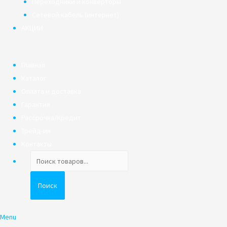
Переходники и конверторы
Сетевой кабель (интернет)
АКЦИИ
Главная
Каталог
Оплата и доставка
Гарантия
Рассрочка/Кредит
Трейд-ин
Контакты
Поиск
товаров
Поиск
Menu