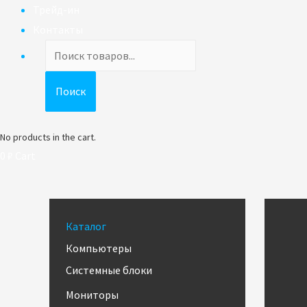
Трейд-ин
Контакты
Поиск
товаров
Поиск
No products in the cart.
0
₽
Cart
Каталог
Компьютеры
Системные блоки
Мониторы