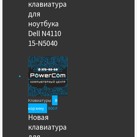
клавиатура
для
ноутбука
Dell N4110
15-N5040
Клавиатуры
В
корзину
800
₽
Новая
клавиатура
для