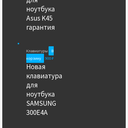
ноутбука
Asus K45
гарантия
Клавиатуры
В
корзину
900
₽
Новая
клавиатура
для
ноутбука
SAMSUNG
300E4A