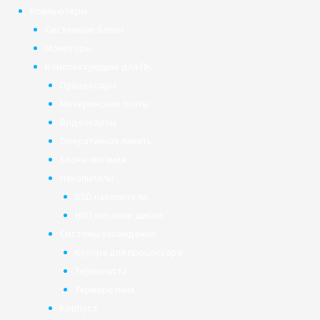
Компьютеры
Системные блоки
Мониторы
Комплектующие для ПК
Процессоры
Материнские платы
Видеокарты
Оперативная память
Блоки питания
Накопители
SSD накопители
HDD жёсткие диски
Системы охлаждения
Кулера для процессора
Термопаста
Терморезина
Корпуса