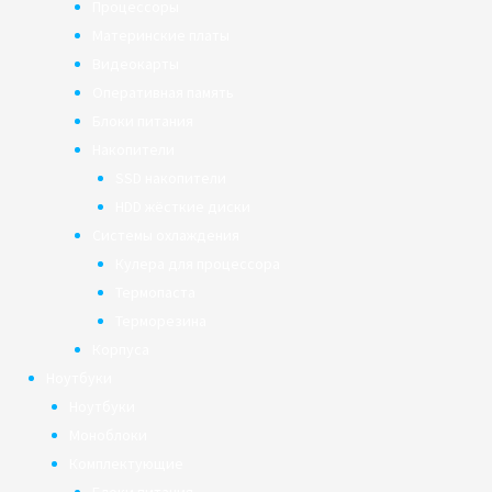
Процессоры
Материнские платы
Видеокарты
Оперативная память
Блоки питания
Накопители
SSD накопители
HDD жёсткие диски
Системы охлаждения
Кулера для процессора
Термопаста
Терморезина
Корпуса
Ноутбуки
Ноутбуки
Моноблоки
Комплектующие