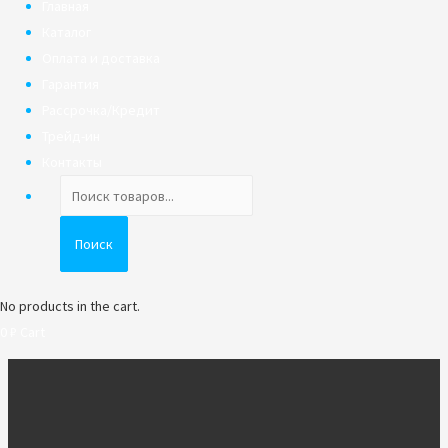
Главная
Каталог
Оплата и доставка
Гарантия
Рассрочка/Кредит
Трейд-ин
Контакты
Поиск
товаров
Поиск
No products in the cart.
0
₽
Cart