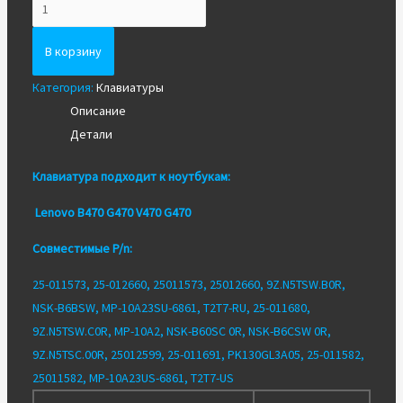
Количество
Новая
клавиатура
В корзину
для
Категория:
Клавиатуры
Lenovo
Описание
B470,
Детали
G470,
V470
Клавиатура подходит к ноутбукам:
Lenovo B470 G470 V470 G470
Совместимые P/n:
25-011573, 25-012660, 25011573, 25012660, 9Z.N5TSW.B0R,
NSK-B6BSW, MP-10A23SU-6861, T2T7-RU, 25-011680,
9Z.N5TSW.C0R, MP-10A2, NSK-B60SC 0R, NSK-B6CSW 0R,
9Z.N5TSC.00R, 25012599, 25-011691, PK130GL3A05, 25-011582,
25011582, MP-10A23US-6861, T2T7-US