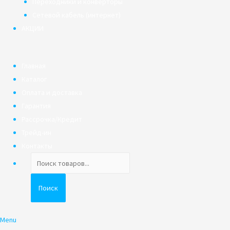
Переходники и конверторы
Сетевой кабель (интернет)
АКЦИИ
Главная
Каталог
Оплата и доставка
Гарантия
Рассрочка/Кредит
Трейд-ин
Контакты
Поиск
товаров
Поиск
Menu