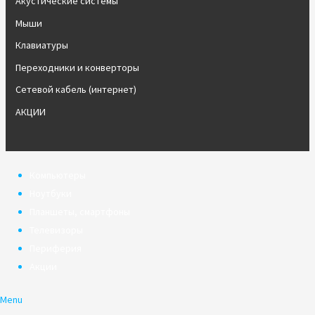
Акустические системы
Мыши
Клавиатуры
Переходники и конверторы
Сетевой кабель (интернет)
АКЦИИ
Компьютеры
Ноутбуки
Планшеты, смартфоны
Телевизоры
Периферия
Акции
Menu