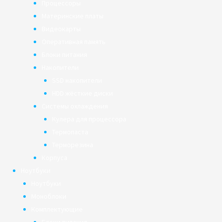
Процессоры
Материнские платы
Видеокарты
Оперативная память
Блоки питания
Накопители
SSD накопители
HDD жёсткие диски
Системы охлаждения
Кулера для процессора
Термопаста
Терморезина
Корпуса
Ноутбуки
Ноутбуки
Моноблоки
Комплектующие