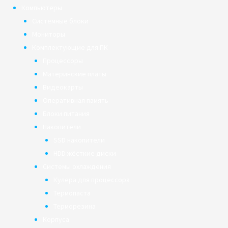
Компьютеры
Системные блоки
Мониторы
Комплектующие для ПК
Процессоры
Материнские платы
Видеокарты
Оперативная память
Блоки питания
Накопители
SSD накопители
HDD жёсткие диски
Системы охлаждения
Кулера для процессора
Термопаста
Терморезина
Корпуса