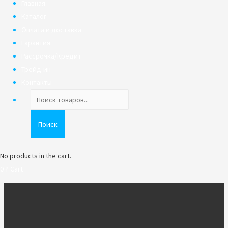
Главная
Каталог
Оплата и доставка
Гарантия
Рассрочка/Кредит
Трейд-ин
Контакты
Поиск
товаров
Поиск
No products in the cart.
0
₽
Cart