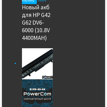
корзину
1800
₽
Новый акб
для HP G42
G62 DV6-
6000 (10.8V
4400MAH)