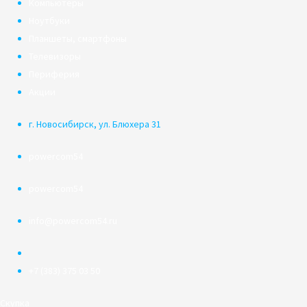
Компьютеры
Ноутбуки
Планшеты, смартфоны
Телевизоры
Периферия
Акции
г. Новосибирск, ул. Блюхера 31
powercom54
powercom54
info@powercom54.ru
+7 (383) 375 03 50
Скупка