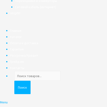
Переходники и конверторы
Сетевой кабель (интернет)
АКЦИИ
Главная
Каталог
Оплата и доставка
Гарантия
Рассрочка/Кредит
Трейд-ин
Контакты
Поиск
товаров
Поиск
Menu