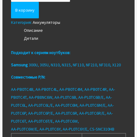
Новый
акб
В корзину
для
Категория:
Аккумуляторы
SAMSUNG
Описание
NF310,
Детали
NF210,
X120,
Подходит к сериям ноутбуков:
X170
Samsung
300U, 305U, N310, N315, NF110, NF210, NF310, X120
Совместимые P/N:
AA-PB0TC4B, AA-PB0TC4L, AA-PB0TC4M, AA-PB0TC4R, AA-
PB0TC4T, AA-PB8NC6W, AA-PL0TC6B, AA-PL0TC6B/E, AA-
PL0TC6L, AA-PL0TC6L/E, AA-PL0TC6M, AA-PL0TC6M/E, AA-
PL0TC6P, AA-PL0TC6P/E, AA-PL0TC6R, AA-PL0TC6R/E, AA-
PL0TC6T, AA-PL0TC6T/E, AA-PL0TC6W,
AA-PL0TC6W/E, AA-PL0TC6Y, AA-PL0TC6Y/E, CS-SNC310HB