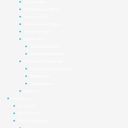
Процессоры
Материнские платы
Видеокарты
Оперативная память
Блоки питания
Накопители
SSD накопители
HDD жёсткие диски
Системы охлаждения
Кулера для процессора
Термопаста
Терморезина
Корпуса
Ноутбуки
Ноутбуки
Моноблоки
Комплектующие