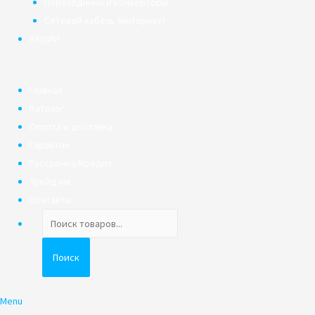
Переходники и конверторы
Сетевой кабель (интернет)
АКЦИИ
Главная
Каталог
Оплата и доставка
Гарантия
Рассрочка/Кредит
Трейд-ин
Контакты
Поиск
товаров
Поиск
Menu