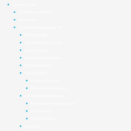
Компьютеры
Системные блоки
Мониторы
Комплектующие для ПК
Процессоры
Материнские платы
Видеокарты
Оперативная память
Блоки питания
Накопители
SSD накопители
HDD жёсткие диски
Системы охлаждения
Кулера для процессора
Термопаста
Терморезина
Корпуса