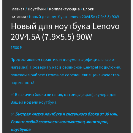
Главная
/
Ноутбуки
/
Комплектующие
/
Блоки
питания
/ Новый для ноутбука Lenovo 20V4.5A (7.9×5.5) 90W
Новый для ноутбука Lenovo
20V4.5A (7.9×5.5) 90W
1500
₽
Предоставляем гарантию и документы(официальные от
магазина). Проверка у нас в сервисном центре! Подключим,
покажем в работе! Отличное соотношение цена-качество-
надежность!
✅ В наличии блоки питания, матрицы(экран), кулера для
Вашей модели ноутбука.
✅
Быстрая чистка ноутбука и системного блока от 30 мин.
Ремонт любой сложности компьютеров, мониторов,
ноутбуков