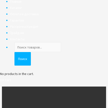
Главная
Каталог
Оплата и доставка
Гарантия
Рассрочка/Кредит
Трейд-ин
Контакты
Поиск
товаров
Поиск
No products in the cart.
0
₽
Cart