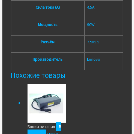
Сила тока (А)
4.5A
Мощность
90W
Разъём
7.9×5.5
Производитель
Lenovo
Похожие товары
Блоки питания
В