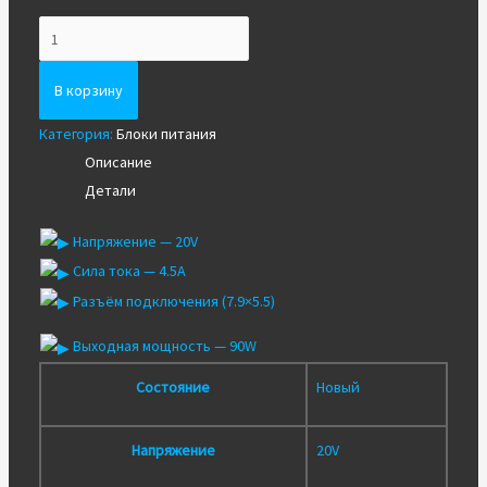
Количество
Новый
для
В корзину
ноутбука
Категория:
Блоки питания
Lenovo
Описание
20V4.5A
Детали
(7.9x5.5)
90W
Напряжение — 20V
Сила тока — 4.5A
Разъём подключения (7.9×5.5)
Выходная мощность — 90W
Состояние
Новый
Напряжение
20V