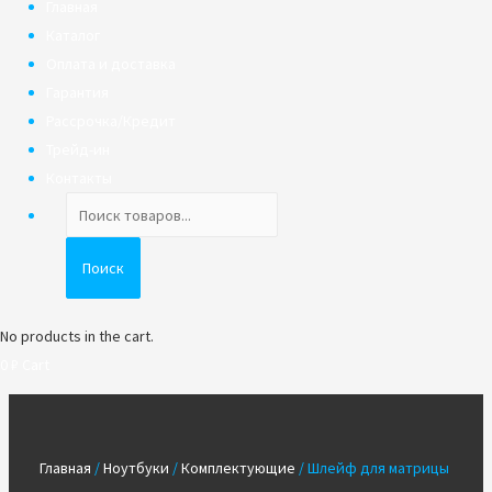
Главная
Каталог
Оплата и доставка
Гарантия
Рассрочка/Кредит
Трейд-ин
Контакты
Поиск
товаров
Поиск
No products in the cart.
0
₽
Cart
Главная
/
Ноутбуки
/
Комплектующие
/ Шлейф для матрицы