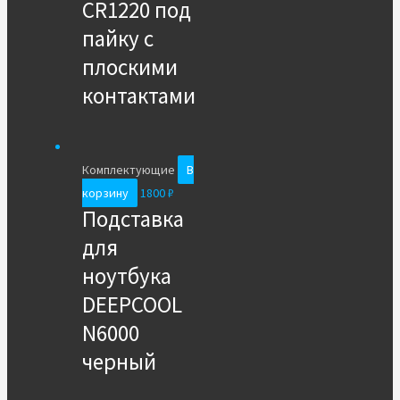
CR1220 под
пайку с
плоcкими
контактами
Комплектующие
В
корзину
1800
₽
Подставка
для
ноутбука
DEEPCOOL
N6000
черный