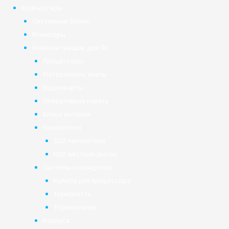
Компьютеры
Системные блоки
Мониторы
Комплектующие для ПК
Процессоры
Материнские платы
Видеокарты
Оперативная память
Блоки питания
Накопители
SSD накопители
HDD жёсткие диски
Системы охлаждения
Кулера для процессора
Термопаста
Терморезина
Корпуса