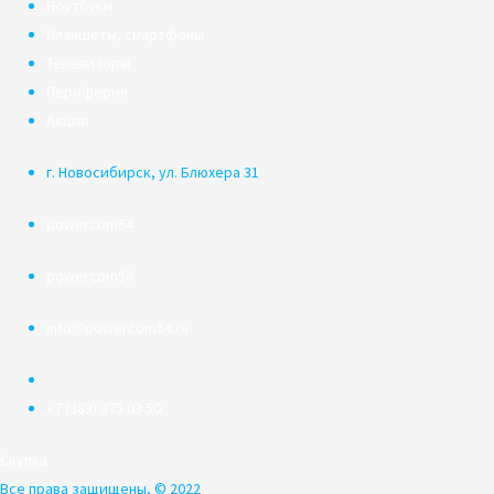
Ноутбуки
Планшеты, смартфоны
Телевизоры
Периферия
Акции
г. Новосибирск, ул. Блюхера 31
powercom54
powercom54
info@powercom54.ru
+7 (383) 375 03 50
Скупка
Все права защищены, © 2022