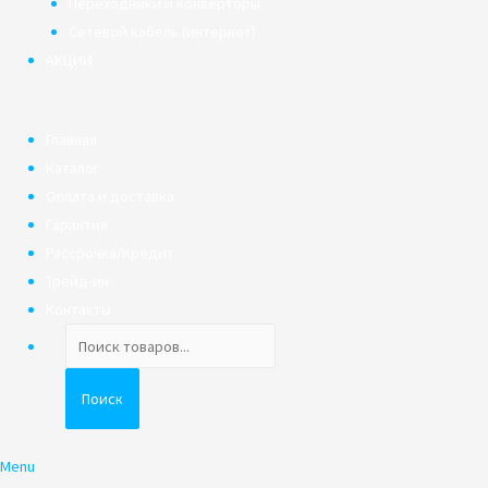
Переходники и конверторы
Сетевой кабель (интернет)
АКЦИИ
Главная
Каталог
Оплата и доставка
Гарантия
Рассрочка/Кредит
Трейд-ин
Контакты
Поиск
товаров
Поиск
Menu