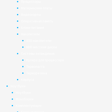
Процессоры
Материнские платы
Видеокарты
Оперативная память
Блоки питания
Накопители
SSD накопители
HDD жёсткие диски
Системы охлаждения
Кулера для процессора
Термопаста
Терморезина
Корпуса
Ноутбуки
Ноутбуки
Моноблоки
Комплектующие