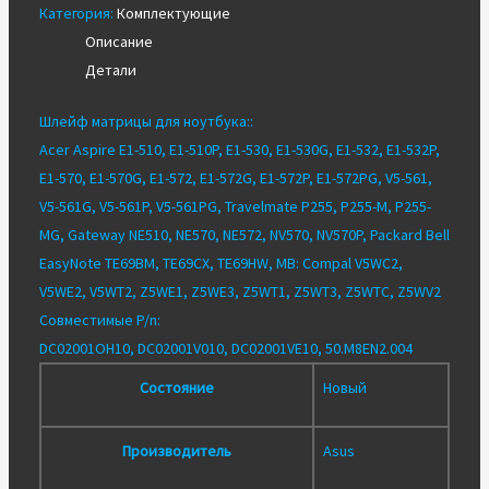
Категория:
Комплектующие
Acer
Описание
E1-
Детали
510
E1-
Шлейф матрицы для ноутбука
:
:
530
Acer Aspire E1-510, E1-510P, E1-530, E1-530G, E1-532, E1-532P,
E1-
E1-570, E1-570G, E1-572, E1-572G, E1-572P, E1-572PG, V5-561,
572
V5-561G, V5-561P, V5-561PG, Travelmate P255, P255-M, P255-
V5-
MG, Gateway NE510, NE570, NE572, NV570, NV570P, Packard Bell
561
EasyNote TE69BM, TE69CX, TE69HW, MB: Compal V5WC2,
V5WE2, V5WT2, Z5WE1, Z5WE3, Z5WT1, Z5WT3, Z5WTC, Z5WV2
Совместимые P/n:
DC02001OH10, DC02001V010, DC02001VE10, 50.M8EN2.004
Состояние
Новый
Производитель
Asus