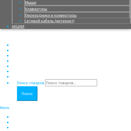
Мыши
Клавиатуры
Переходники и конверторы
Сетевой кабель (интернет)
АКЦИИ
Главная
Каталог
Оплата и доставка
Гарантия
Рассрочка/Кредит
Трейд-ин
Контакты
Поиск товаров
Поиск
Menu
Главная
Каталог
Оплата и доставка