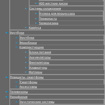
HDD жёсткие диски
Системы охлаждения
Кулера для процессора
Термопаста
Терморезина
Корпуса
Ноутбуки
Ноутбуки
Моноблоки
Комплектующие
Блоки питания
Аккумуляторы
Вентиляторы
Клавиатуры
Матрицы
Планшеты, смартфоны
Смартфоны
Аксессуары
Телевизоры
Периферия
Акустические системы