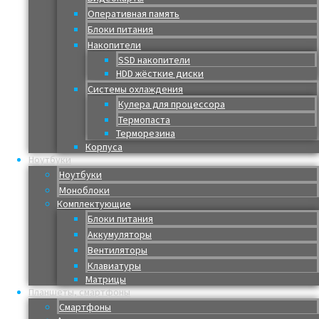
Оперативная память
Блоки питания
Накопители
SSD накопители
HDD жёсткие диски
Системы охлаждения
Кулера для процессора
Термопаста
Терморезина
Корпуса
Ноутбуки
Ноутбуки
Моноблоки
Комплектующие
Блоки питания
Аккумуляторы
Вентиляторы
Клавиатуры
Матрицы
Планшеты, смартфоны
Смартфоны