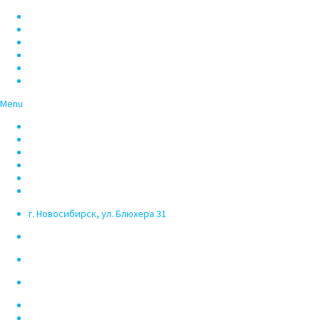
Компьютеры
Ноутбуки
Планшеты, смартфоны
Телевизоры
Периферия
Акции
Menu
Компьютеры
Ноутбуки
Планшеты, смартфоны
Телевизоры
Периферия
Акции
г. Новосибирск, ул. Блюхера 31
powercom54
powercom54
info@powercom54.ru
+7 (383) 375 03 50