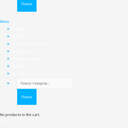
Поиск
Menu
Главная
Каталог
Оплата и доставка
Гарантия
Рассрочка/Кредит
Трейд-ин
Контакты
Поиск
товаров
Поиск
No products in the cart.
0
₽
Cart