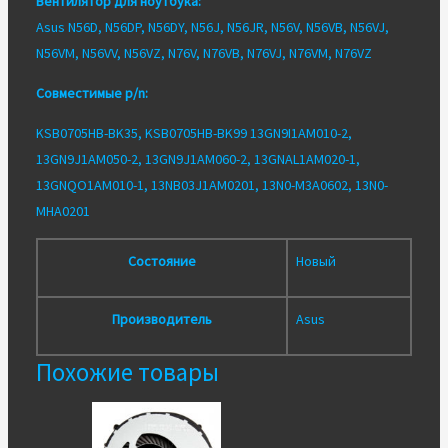
Вентилятор для ноутбука:
Asus N56D, N56DP, N56DY, N56J, N56JR, N56V, N56VB, N56VJ,
N56VM, N56VV, N56VZ, N76V, N76VB, N76VJ, N76VM, N76VZ
Совместимые p/n:
KSB0705HB-BK35, KSB0705HB-BK99 13GN9I1AM010-2,
13GN9J1AM050-2, 13GN9J1AM060-2, 13GNAL1AM020-1,
13GNQO1AM010-1, 13NB03J1AM0201, 13N0-M3A0602, 13N0-
MHA0201
Состояние
Новый
Производитель
Asus
Похожие товары