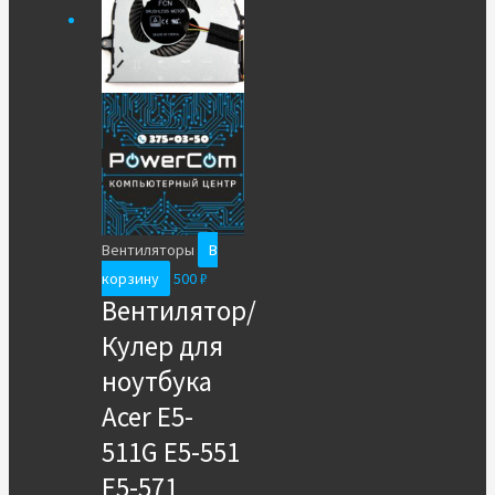
Вентиляторы
В
корзину
500
₽
Вентилятор/
Кулер для
ноутбука
Acer E5-
511G E5-551
E5-571