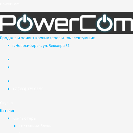
Перейти
PowerCom
к
содержимому
Продажа и ремонт компьютеров и комплектующих
г. Новосибирск, ул. Блюхера 31
+7 (383) 375 03 50
Скупка
Каталог
Компьютеры
Системные блоки