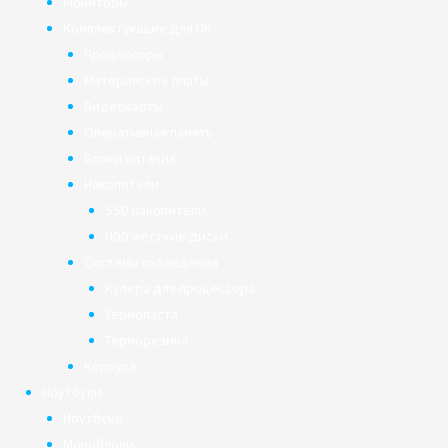
Мониторы
Комплектующие для ПК
Процессоры
Материнские платы
Видеокарты
Оперативная память
Блоки питания
Накопители
SSD накопители
HDD жёсткие диски
Системы охлаждения
Кулера для процессора
Термопаста
Терморезина
Корпуса
Ноутбуки
Ноутбуки
Моноблоки