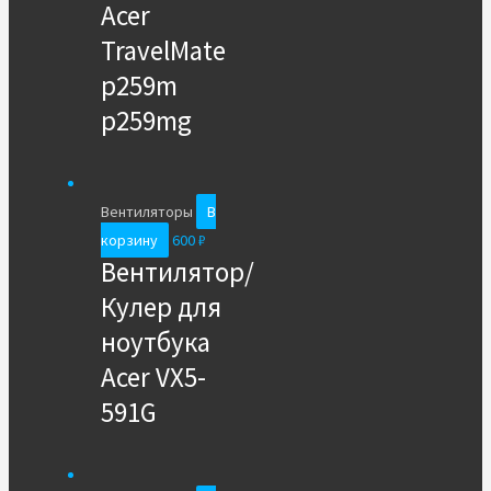
Acer
TravelMate
p259m
p259mg
Вентиляторы
В
корзину
600
₽
Вентилятор/
Кулер для
ноутбука
Acer VX5-
591G