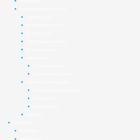
Мониторы
Комплектующие для ПК
Процессоры
Материнские платы
Видеокарты
Оперативная память
Блоки питания
Накопители
SSD накопители
HDD жёсткие диски
Системы охлаждения
Кулера для процессора
Термопаста
Терморезина
Корпуса
Ноутбуки
Ноутбуки
Моноблоки