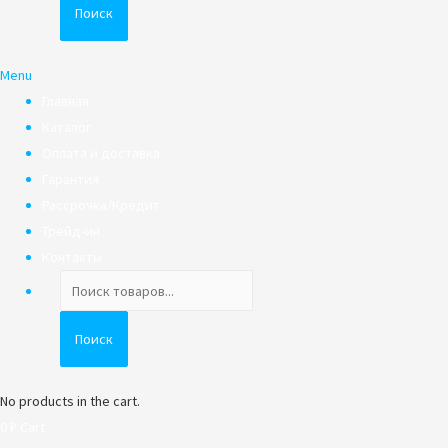
Поиск
Menu
Главная
Каталог
Оплата и доставка
Гарантия
Рассрочка/Кредит
Трейд-ин
Контакты
Поиск
товаров
Поиск
No products in the cart.
0
₽
Cart