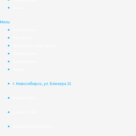
Акции
Menu
Компьютеры
Ноутбуки
Планшеты, смартфоны
Телевизоры
Периферия
Акции
г. Новосибирск, ул. Блюхера 31
powercom54
powercom54
info@powercom54.ru