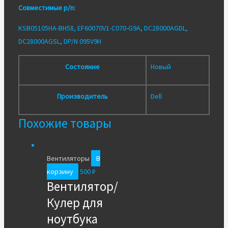
Совместимые p/n:
KSB05105HA-BH58, EF60070V1-C070-G9A, DC28000AGDL,
DC28000AGSL, DP/N 095V9H
Состояние
Новый
Производитель
Dell
Похожие товары
Вентиляторы
В
корзину
500
₽
Вентилятор/
Кулер для
ноутбука