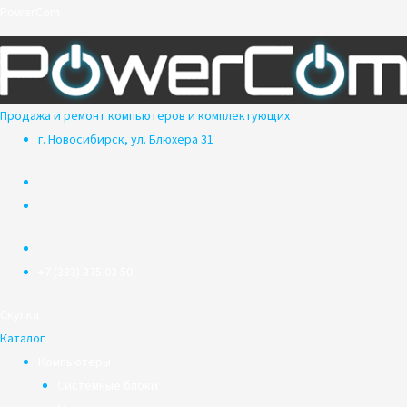
Перейти
PowerCom
к
содержимому
Продажа и ремонт компьютеров и комплектующих
г. Новосибирск, ул. Блюхера 31
+7 (383) 375 03 50
Скупка
Каталог
Компьютеры
Системные блоки