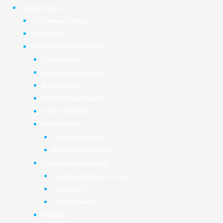
Компьютеры
Системные блоки
Мониторы
Комплектующие для ПК
Процессоры
Материнские платы
Видеокарты
Оперативная память
Блоки питания
Накопители
SSD накопители
HDD жёсткие диски
Системы охлаждения
Кулера для процессора
Термопаста
Терморезина
Корпуса