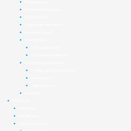
Процессоры
Материнские платы
Видеокарты
Оперативная память
Блоки питания
Накопители
SSD накопители
HDD жёсткие диски
Системы охлаждения
Кулера для процессора
Термопаста
Терморезина
Корпуса
Ноутбуки
Ноутбуки
Моноблоки
Комплектующие