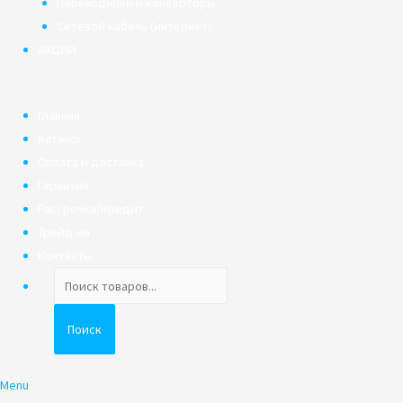
Переходники и конверторы
Сетевой кабель (интернет)
АКЦИИ
Главная
Каталог
Оплата и доставка
Гарантия
Рассрочка/Кредит
Трейд-ин
Контакты
Поиск
товаров
Поиск
Menu