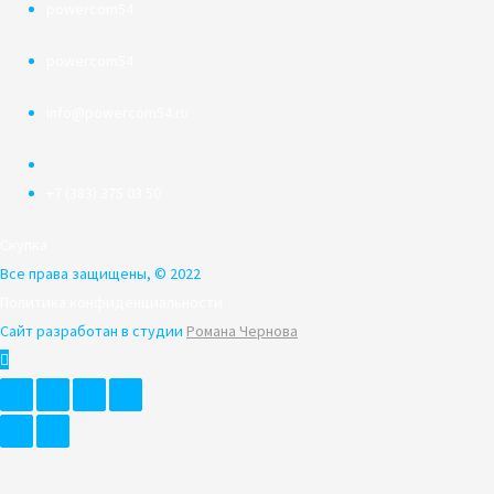
powercom54
powercom54
info@powercom54.ru
+7 (383) 375 03 50
Скупка
Все права защищены, © 2022
Политика конфиденциальности
Сайт разработан в студии
Романа Чернова
Пролистать
наверх