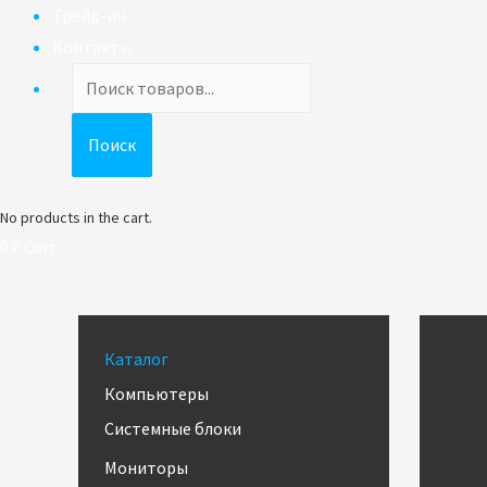
Трейд-ин
Контакты
Поиск
товаров
Поиск
No products in the cart.
0
₽
Cart
Каталог
Компьютеры
Системные блоки
Мониторы